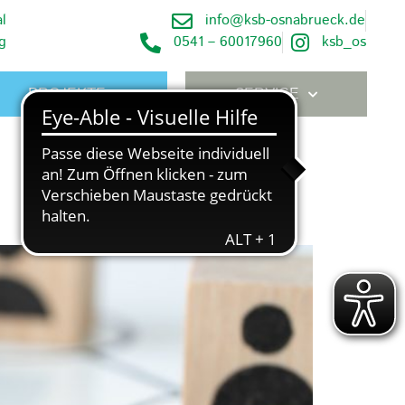
l
info@ksb-osnabrueck.de
g
0541 – 60017960
ksb_os
PROJEKTE
SERVICE