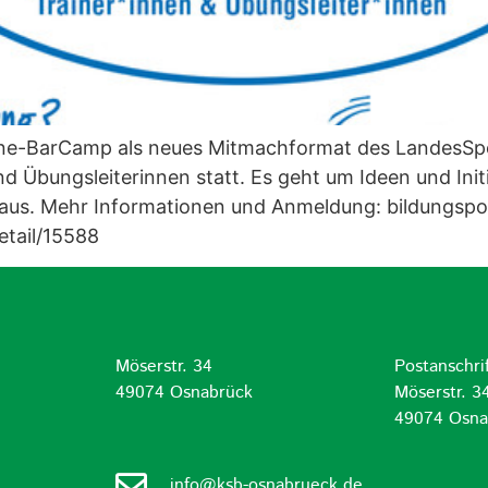
line-BarCamp als neues Mitmachformat des LandesSp
nd Übungsleiterinnen statt. Es geht um Ideen und Init
aus. Mehr Informationen und Anmeldung: bildungspor
tail/15588
Möserstr. 34
Postanschrif
d
49074 Osnabrück
Möserstr. 3
49074 Osna
info@ksb-osnabrueck.de