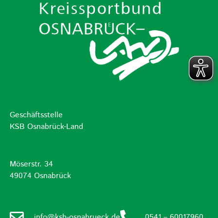
Geschäftsstelle
KSB Osnabrück-Land
Möserstr. 34
49074 Osnabrück
info@ksb-osnabrueck.de
0541 – 60017960