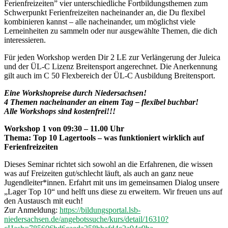
Ferienfreizeiten” vier unterschiedliche Fortbildungsthemen zum
Schwerpunkt Ferienfreizeiten nacheinander an, die Du flexibel
kombinieren kannst – alle nacheinander, um möglichst viele
Lerneinheiten zu sammeln oder nur ausgewählte Themen, die dich
interessieren.
Für jeden Workshop werden Dir 2 LE zur Verlängerung der Juleica
und der ÜL-C Lizenz Breitensport angerechnet. Die Anerkennung
gilt auch im C 50 Flexbereich der ÜL-C Ausbildung Breitensport.
Eine Workshopreise durch Niedersachsen!
4 Themen nacheinander an einem Tag – flexibel buchbar!
Alle Workshops sind kostenfrei!!!
Workshop 1 von 09:30 – 11.00 Uhr
Thema: Top 10 Lagertools – was funktioniert wirklich auf
Ferienfreizeiten
Dieses Seminar richtet sich sowohl an die Erfahrenen, die wissen
was auf Freizeiten gut/schlecht läuft, als auch an ganz neue
Jugendleiter*innen. Erfahrt mit uns im gemeinsamen Dialog unsere
„Lager Top 10“ und helft uns diese zu erweitern. Wir freuen uns auf
den Austausch mit euch!
Zur Anmeldung:
https://bildungsportal.lsb-
niedersachsen.de/angebotssuche/kurs/detail/16310?