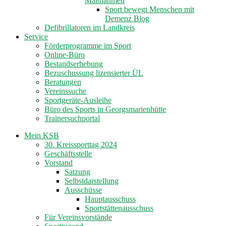
Maßnahmen
Sport bewegt Menschen mit
Demenz Blog
Defibrillatoren im Landkreis
Service
Förderprogramme im Sport
Online-Büro
Bestandserhebung
Bezuschussung lizensierter ÜL
Beratungen
Vereinssuche
Sportgeräte-Ausleihe
Büro des Sports in Georgsmarienhütte
Trainersuchportal
Mein KSB
30. Kreissporttag 2024
Geschäftsstelle
Vorstand
Satzung
Selbstdarstellung
Ausschüsse
Hauptausschuss
Sportstättenausschuss
Für Vereinsvorstände