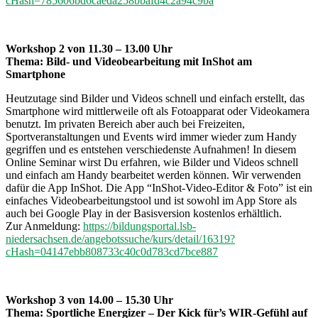
cHash=785606bd6caeda258bbafd4c2a94c9ba
Workshop 2 von 11.30 – 13.00 Uhr
Thema: Bild- und Videobearbeitung mit InShot am
Smartphone
Heutzutage sind Bilder und Videos schnell und einfach erstellt, das
Smartphone wird mittlerweile oft als Fotoapparat oder Videokamera
benutzt. Im privaten Bereich aber auch bei Freizeiten,
Sportveranstaltungen und Events wird immer wieder zum Handy
gegriffen und es entstehen verschiedenste Aufnahmen! In diesem
Online Seminar wirst Du erfahren, wie Bilder und Videos schnell
und einfach am Handy bearbeitet werden können. Wir verwenden
dafür die App InShot. Die App “InShot-Video-Editor & Foto” ist ein
einfaches Videobearbeitungstool und ist sowohl im App Store als
auch bei Google Play in der Basisversion kostenlos erhältlich.
Zur Anmeldung:
https://bildungsportal.lsb-
niedersachsen.de/angebotssuche/kurs/detail/16319?
cHash=04147ebb808733c40c0d783cd7bce887
Workshop 3 von 14.00 – 15.30 Uhr
Thema: Sportliche Energizer – Der Kick für’s WIR-Gefühl auf