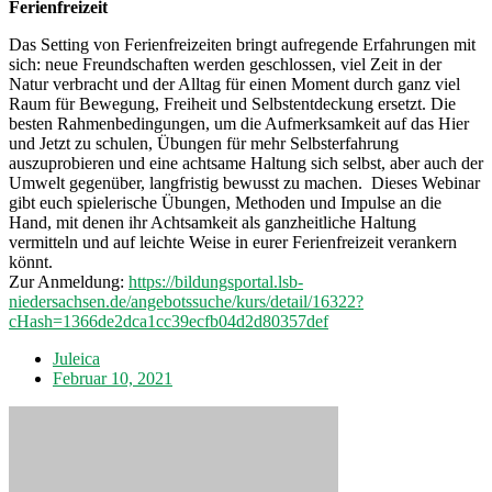
Ferienfreizeit
Das Setting von Ferienfreizeiten bringt aufregende Erfahrungen mit
sich: neue Freundschaften werden geschlossen, viel Zeit in der
Natur verbracht und der Alltag für einen Moment durch ganz viel
Raum für Bewegung, Freiheit und Selbstentdeckung ersetzt. Die
besten Rahmenbedingungen, um die Aufmerksamkeit auf das Hier
und Jetzt zu schulen, Übungen für mehr Selbsterfahrung
auszuprobieren und eine achtsame Haltung sich selbst, aber auch der
Umwelt gegenüber, langfristig bewusst zu machen. Dieses Webinar
gibt euch spielerische Übungen, Methoden und Impulse an die
Hand, mit denen ihr Achtsamkeit als ganzheitliche Haltung
vermitteln und auf leichte Weise in eurer Ferienfreizeit verankern
könnt.
Zur Anmeldung:
https://bildungsportal.lsb-
niedersachsen.de/angebotssuche/kurs/detail/16322?
cHash=1366de2dca1cc39ecfb04d2d80357def
Juleica
Februar 10, 2021