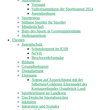
Sportjugend
Vorstand
Vollversammlung der Sportjugend 2024
Jugendordnung
Sportregion
Stiftung Sportler für Sportler
Mitgliedschaft
Büro des Sports in Georgsmarienhütte
Stellenangebote
Themen
Jugendschutz
Schutzkonzept im KSB
NeViS
Beschwerdeformular
Bildung
Gesundheitssport
Digitaliserung
Ehrenamt
Antrag auf Auszeichnung mit der
Silbernen/Goldenen Ehrennadel des
Kreissportbundes Osnabrück Land
Sportlerehrung im Landkreis
Das Deutsche Sportabzeichen
Inklusion
Integration und Soziales