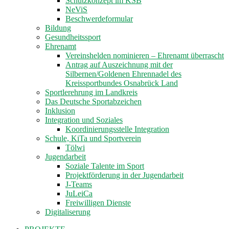
Schutzkonzept im KSB
NeViS
Beschwerdeformular
Bildung
Gesundheitssport
Ehrenamt
Vereinshelden nominieren – Ehrenamt überrascht
Antrag auf Auszeichnung mit der
Silbernen/Goldenen Ehrennadel des
Kreissportbundes Osnabrück Land
Sportlerehrung im Landkreis
Das Deutsche Sportabzeichen
Inklusion
Integration und Soziales
Koordinierungsstelle Integration
Schule, KiTa und Sportverein
Tölwi
Jugendarbeit
Soziale Talente im Sport
Projektförderung in der Jugendarbeit
J-Teams
JuLeiCa
Freiwilligen Dienste
Digitaliserung