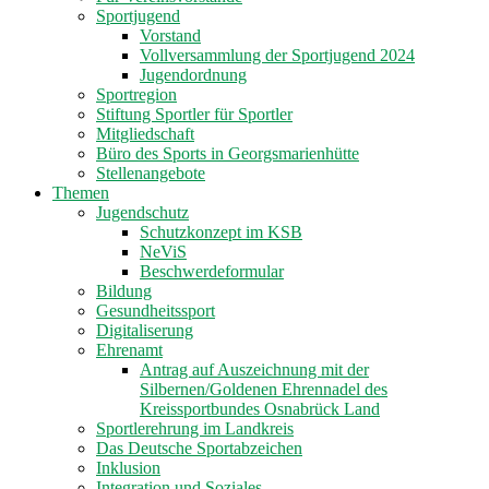
Sportjugend
Vorstand
Vollversammlung der Sportjugend 2024
Jugendordnung
Sportregion
Stiftung Sportler für Sportler
Mitgliedschaft
Büro des Sports in Georgsmarienhütte
Stellenangebote
Themen
Jugendschutz
Schutzkonzept im KSB
NeViS
Beschwerdeformular
Bildung
Gesundheitssport
Digitaliserung
Ehrenamt
Antrag auf Auszeichnung mit der
Silbernen/Goldenen Ehrennadel des
Kreissportbundes Osnabrück Land
Sportlerehrung im Landkreis
Das Deutsche Sportabzeichen
Inklusion
Integration und Soziales