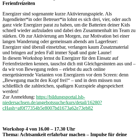
Ferienfreizeiten
Energizer sind sogenannte kurze Aktivierungsspiele. Als
Jugendleiter*in oder Betreuer*in lohnt es sich drei, vier, oder auch
ganz viele Energizer parat zu haben, um die Batterien deiner Kids
schnell wieder aufzuladen und dabei den Zusammenhalt im Team zu
stärken. Ob zur Aktivierung am Morgen, zur Motivation bei einer
langen Wanderung oder gemeinsam abends am Lagerfeuer:
Energizer sind überall einsetzbar, verlangen kaum Zusatzmaterial
und bringen auf jeden Fall immer Spaß und gute Laune!
In diesem Workshop lernst du Energizer für den Einsatz auf
Ferienfreizeiten kennen, tauschst dich mit Gleichgesinnten aus und –
da wir von Bewegung reden – erlebst du auch online
energetisierende Varianten von Energizern vor dem Screen: denn
„Bewegung macht den Kopf frei!“ – und in dem müssen nun
schließlich die zahlreichen, spaßigen Kurzspiele abgespeichert
werden!
Zur Anmeldung:
https://bildungsportal.lsb-
niedersachsen.de/angebotssuche/kurs/detail/16280?
cHash=af0f77354b5e8007bd1673a62e73eb82
Workshop 4 von 16.00 – 17.30 Uhr
Thema: Achtsamkeit erfahrbar machen – Impulse für deine