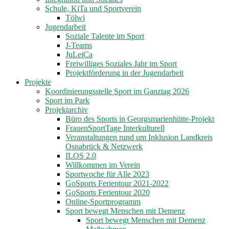
Schule, KiTa und Sportverein
Tölwi
Jugendarbeit
Soziale Talente im Sport
J-Teams
JuLeiCa
Freiwilliges Soziales Jahr im Sport
Projektförderung in der Jugendarbeit
Projekte
Koordinierungsstelle Sport im Ganztag 2026
Sport im Park
Projektarchiv
Büro des Sports in Georgsmarienhütte-Projekt
FrauenSportTage Interkulturell
Veranstaltungen rund um Inklusion Landkreis
Osnabrück & Netzwerk
ILOS 2.0
Willkommen im Verein
Sportwoche für Alle 2023
GoSports Ferientour 2021-2022
GoSports Ferientour 2020
Online-Sportprogramm
Sport bewegt Menschen mit Demenz
Sport bewegt Menschen mit Demenz