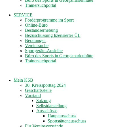
Büro des Sports in Georgsmarienhütte
Trainersuchportal
SERVICE
Förderprogramme im Sport
Online-Büro
Bestandserhebung
Bezuschussung lizensierter ÜL
Beratungen
Vereinssuche
Sportgeräte-Ausleihe
Büro des Sports in Georgsmarienhütte
Trainersuchportal
Mein KSB
30. Kreissporttag 2024
Geschäftsstelle
Vorstand
Satzung
Selbstdarstellung
Ausschüsse
Hauptausschuss
Sportstättenausschuss
Für Vereinsvorstände