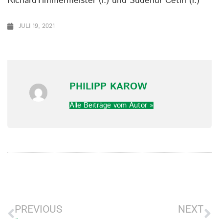
RichardTimmermeister (l.) und Sudenur Cetin (r.)
JULI 19, 2021
PHILIPP KAROW
Alle Beiträge vom Autor »
PREVIOUS
NEXT