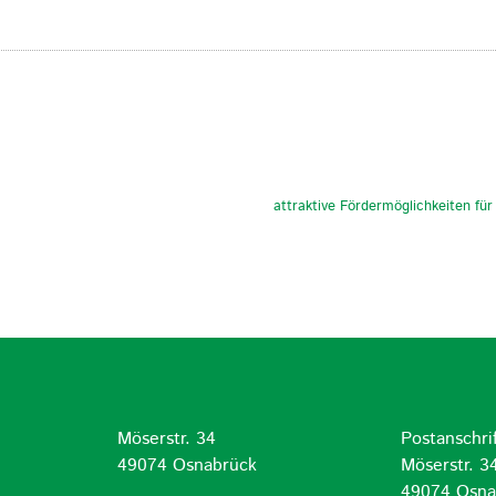
attraktive Fördermöglichkeiten fü
Möserstr. 34
Postanschrif
d
49074 Osnabrück
Möserstr. 3
49074 Osna