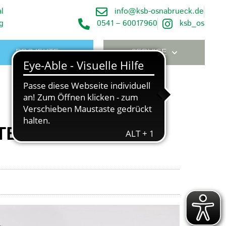
l
info@ksb-osnabrueck.de
g
0541 – 60017960
ksb_os
PROJEKTE
SERVICE
TER-HELFEN