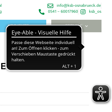
l
info@ksb-osnabrueck.de
g
0541 – 60017960
ksb_os
PROJEKTE
SERVICE
GEBOTEN AM