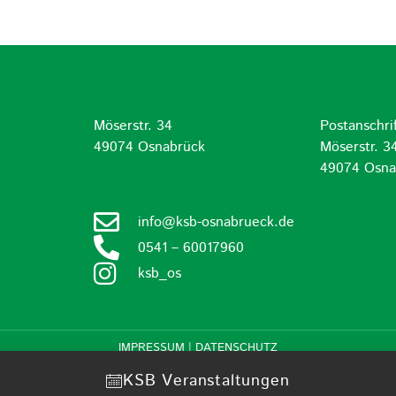
Möserstr. 34
Postanschrif
d
49074 Osnabrück
Möserstr. 3
49074 Osna
info@ksb-osnabrueck.de
0541 – 60017960
ksb_os
IMPRESSUM
|
DATENSCHUTZ
KSB Veranstaltungen
Mitgliederbereich mit
DigiMember