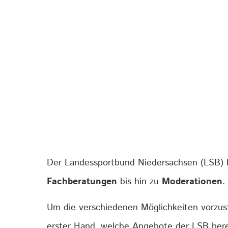
Der Landessportbund Niedersachsen (LSB) b
Fachberatungen
bis hin zu
Moderationen
.
Um die verschiedenen Möglichkeiten vorzust
erster Hand, welche Angebote der LSB berei