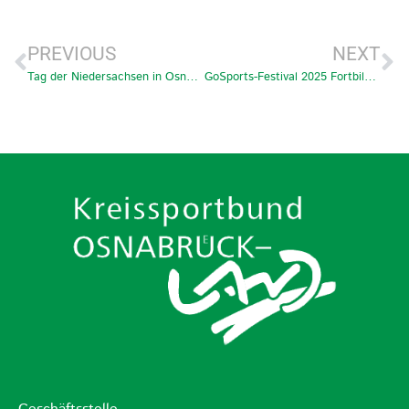
PREVIOUS
NEXT
Tag der Niedersachsen in Osnabrück
GoSports-Festival 2025 Fortbildung für Übungs-, Jugendleiter*innen und Interessierte