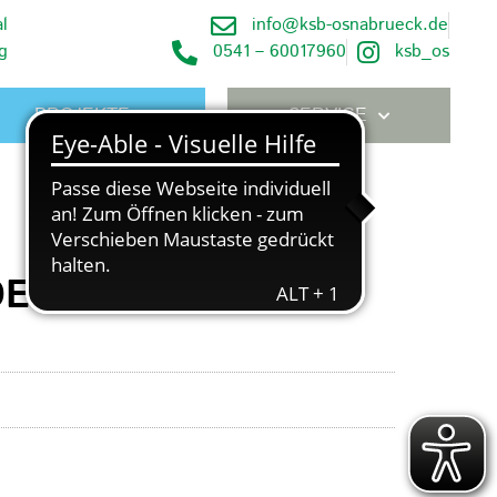
l
info@ksb-osnabrueck.de
g
0541 – 60017960
ksb_os
PROJEKTE
SERVICE
EDERSACHSEN 2026