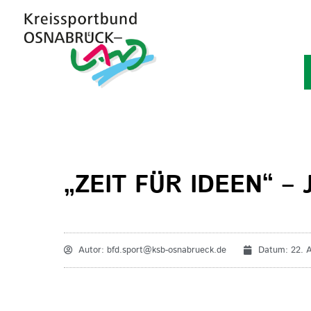
„ZEIT FÜR IDEEN“ 
Autor:
bfd.sport@ksb-osnabrueck.de
Datum:
22. 