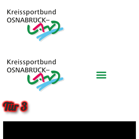
Tür 3
Video-
Player