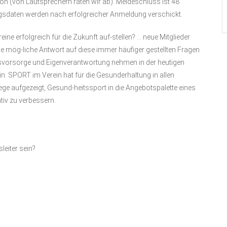
n (von Lautsprechern raten wir ab). Meldeschluss ist 48
ngsdaten werden nach erfolgreicher Anmeldung verschickt.
eine erfolgreich für die Zukunft auf-stellen? … neue Mitglieder
Eine mög-liche Antwort auf diese immer häufiger gestellten Fragen
tsvorsorge und Eigenverantwortung nehmen in der heutigen
n. SPORT im Verein hat für die Gesunderhaltung in allen
ege aufgezeigt, Gesund-heitssport in die Angebotspalette eines
iv zu verbessern.
leiter sein?