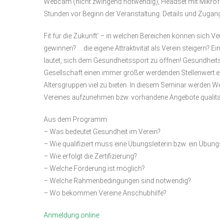
Webcam (nicht zwingend notwendig), Headset mit Mikrofo
Stunden vor Beginn der Veranstaltung. Details und Zuga
Fit für die Zukunft‘ – in welchen Bereichen können sich Ver
gewinnen? … die eigene Attraktivität als Verein steigern? 
lautet, sich dem Gesundheitssport zu öffnen! Gesundhei
Gesellschaft einen immer größer werdenden Stellenwert ei
Altersgruppen viel zu bieten. In diesem Seminar werden W
Vereines aufzunehmen bzw. vorhandene Angebote qualitat
Aus dem Programm:
– Was bedeutet Gesundheit im Verein?
– Wie qualifiziert muss eine Übungsleiterin bzw. ein Übungs
– Wie erfolgt die Zertifizierung?
– Welche Förderung ist möglich?
– Welche Rahmenbedingungen sind notwendig?
– Wo bekommen Vereine Anschubhilfe?
Anmeldung online