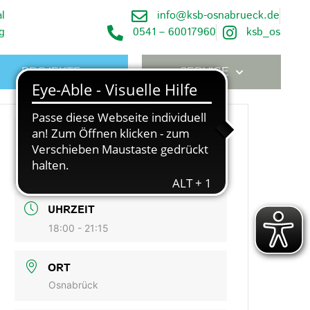
l
info@ksb-osnabrueck.de
g
0541 – 60017960
ksb_os
PROJEKTE
SERVICE
DATUM
Juni 17 2021
Expired!
UHRZEIT
18:00 - 21:15
ORT
Osnabrück