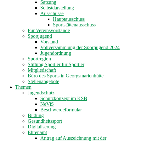
Satzung
Selbstdarstellung
Ausschüsse
Hauptausschuss
Sportstättenausschuss
Für Vereinsvorstände
Sportjugend
Vorstand
Vollversammlung der Sportjugend 2024
Jugendordnung
Sportregion
Stiftung Sportler für Sportler
Mitgliedschaft
Büro des Sports in Georgsmarienhütte
Stellenangebote
Themen
Jugendschutz
Schutzkonzept im KSB
NeViS
Beschwerdeformular
Bildung
Gesundheitssport
Digitaliserung
Ehrenamt
Antrag auf Auszeichnung mit der