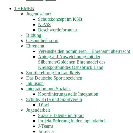
THEMEN
Jugendschutz
Schutzkonzept im KSB
NeViS
Beschwerdeformular
Bildung
Gesundheitssport
Ehrenamt
Vereinshelden nominieren – Ehrenamt überrascht
Antrag auf Auszeichnung mit der
Silbernen/Goldenen Ehrennadel des
Kreissportbundes Osnabrück Land
Sportlerehrung im Landkreis
Das Deutsche Sportabzeichen
Inklusion
Integration und Soziales
Koordinierungsstelle Integration
Schule, KiTa und Sportverein
Tölwi
Jugendarbeit
Soziale Talente im Sport
Projektförderung in der Jugendarbeit
J-Teams
JuLeiCa