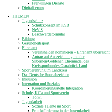
Freiwilligen Dienste
Digitaliserung
THEMEN
Jugendschutz
Schutzkonzept im KSB
NeViS
Beschwerdeformular
Bildung
Gesundheitssport
Ehrenamt
Vereinshelden nominieren – Ehrenamt überrascht
Antrag auf Auszeichnung mit der
Silbernen/Goldenen Ehrennadel des
Kreissportbundes Osnabrück Land
Sportlerehrung im Landkreis
Das Deutsche Sportabzeichen
Inklusion
Integration und Soziales
Koordinierungsstelle Integration
Schule, KiTa und Sportverein
Tölwi
Jugendarbeit
Soziale Talente im Sport
Projektförderung in der Jugendarbeit