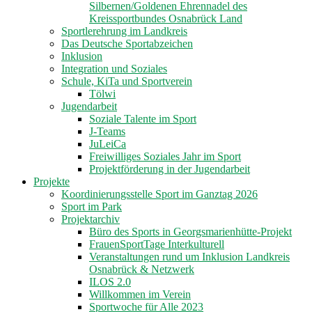
Silbernen/Goldenen Ehrennadel des
Kreissportbundes Osnabrück Land
Sportlerehrung im Landkreis
Das Deutsche Sportabzeichen
Inklusion
Integration und Soziales
Schule, KiTa und Sportverein
Tölwi
Jugendarbeit
Soziale Talente im Sport
J-Teams
JuLeiCa
Freiwilliges Soziales Jahr im Sport
Projektförderung in der Jugendarbeit
Projekte
Koordinierungsstelle Sport im Ganztag 2026
Sport im Park
Projektarchiv
Büro des Sports in Georgsmarienhütte-Projekt
FrauenSportTage Interkulturell
Veranstaltungen rund um Inklusion Landkreis
Osnabrück & Netzwerk
ILOS 2.0
Willkommen im Verein
Sportwoche für Alle 2023