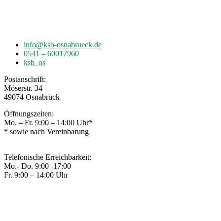
Möserstr. 34
49074 Osnabrück
info@ksb-osnabrueck.de
0541 – 60017960
ksb_os
Postanschrift:
Möserstr. 34
49074 Osnabrück
Öffnungszeiten:
Mo. – Fr. 9:00 – 14:00 Uhr*
* sowie nach Vereinbarung
Telefonische Erreichbarkeit:
Mo.- Do. 9:00 -17:00
Fr. 9:00 – 14:00 Uhr
© 2020 – Kreissportbund Osnabrück
IMPRESSUM
|
DATENSCHUTZ