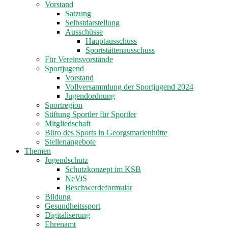
Vorstand
Satzung
Selbstdarstellung
Ausschüsse
Hauptausschuss
Sportstättenausschuss
Für Vereinsvorstände
Sportjugend
Vorstand
Vollversammlung der Sportjugend 2024
Jugendordnung
Sportregion
Stiftung Sportler für Sportler
Mitgliedschaft
Büro des Sports in Georgsmarienhütte
Stellenangebote
Themen
Jugendschutz
Schutzkonzept im KSB
NeViS
Beschwerdeformular
Bildung
Gesundheitssport
Digitaliserung
Ehrenamt