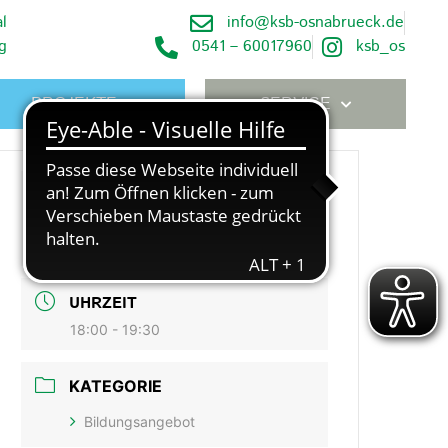
l
info@ksb-osnabrueck.de
g
0541 – 60017960
ksb_os
PROJEKTE
SERVICE
DATUM
Feb. 22 2021
Expired!
UHRZEIT
18:00 - 19:30
KATEGORIE
Bildungsangebot