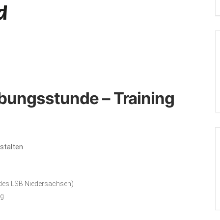
bungsstunde – Training
estalten
aus Sportvereinen des LSB Niedersachsen)
ng