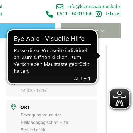
l
info@ksb-osnabrueck.de
g
0541 – 60017960
ksb_os
PROJEKTE
SERVICE
DATUM
Aug. 12 2026
UHRZEIT
14:30 - 15:15
ORT
Bewegungsraum der
Heilpädagogischen Hilfe
Bersenbrück