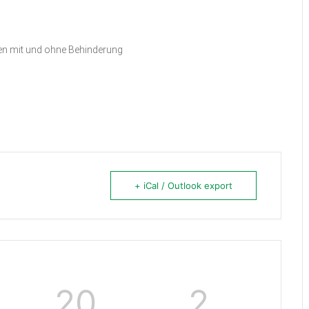
en mit und ohne Behinderung
+ iCal / Outlook export
20
2