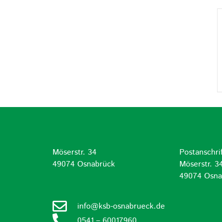
Möserstr. 34
Postanschrif
d
49074 Osnabrück
Möserstr. 3
49074 Osna
info@ksb-osnabrueck.de
0541 – 60017960