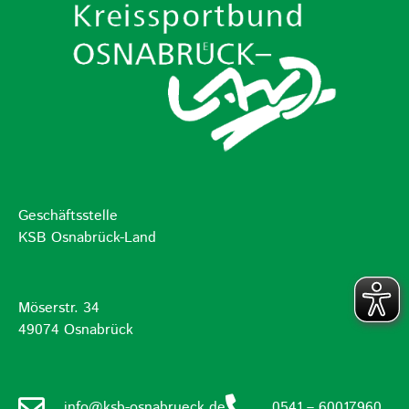
Geschäftsstelle
KSB Osnabrück-Land
Möserstr. 34
49074 Osnabrück
info@ksb-osnabrueck.de
0541 – 60017960