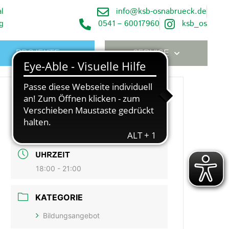
l
info@ksb-osnabrueck.de
g
0541 – 60017960
ksb_os
PROJEKTE
SERVICE
DATUM
Nov. 07 2022
Expired!
UHRZEIT
18:00 - 21:00
KATEGORIE
Bildungsangebot