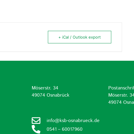
+ iCal / Outlook export
Möserstr. 34
Postanschrif
d
49074 Osnabrück
Möserstr. 3
49074 Osna
info@ksb-osnabrueck.de
0541 – 60017960