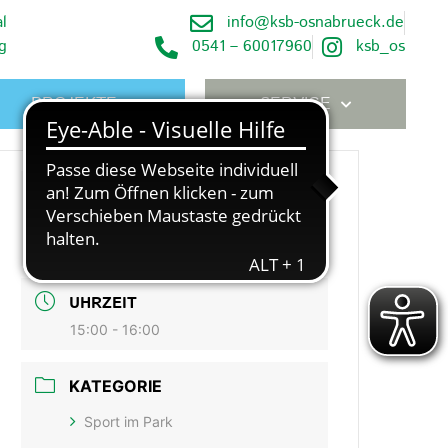
l
info@ksb-osnabrueck.de
g
0541 – 60017960
ksb_os
PROJEKTE
SERVICE
DATUM
Juni 25 2024
Expired!
UHRZEIT
15:00 - 16:00
KATEGORIE
Sport im Park