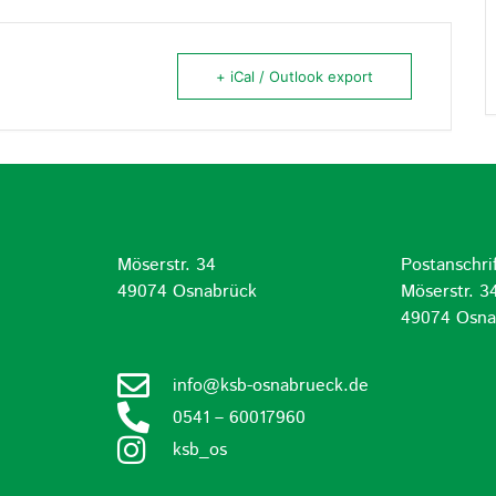
+ iCal / Outlook export
Möserstr. 34
Postanschrif
d
49074 Osnabrück
Möserstr. 3
49074 Osna
info@ksb-osnabrueck.de
0541 – 60017960
ksb_os