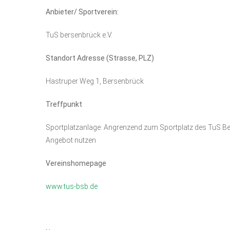
Anbieter/ Sportverein:
TuS bersenbrück e.V.
Standort Adresse (Strasse, PLZ)
Hastruper Weg 1, Bersenbrück
Treffpunkt
Sportplatzanlage: Angrenzend zum Sportplatz des TuS Bers
Angebot nutzen
Vereinshomepage
www.tus-bsb.de