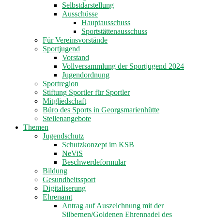
Selbstdarstellung
Ausschüsse
Hauptausschuss
Sportstättenausschuss
Für Vereinsvorstände
Sportjugend
Vorstand
Vollversammlung der Sportjugend 2024
Jugendordnung
Sportregion
Stiftung Sportler für Sportler
Mitgliedschaft
Büro des Sports in Georgsmarienhütte
Stellenangebote
Themen
Jugendschutz
Schutzkonzept im KSB
NeViS
Beschwerdeformular
Bildung
Gesundheitssport
Digitaliserung
Ehrenamt
Antrag auf Auszeichnung mit der
Silbernen/Goldenen Ehrennadel des