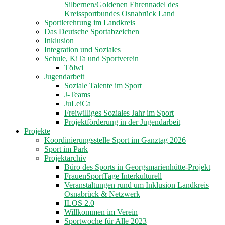
Silbernen/Goldenen Ehrennadel des
Kreissportbundes Osnabrück Land
Sportlerehrung im Landkreis
Das Deutsche Sportabzeichen
Inklusion
Integration und Soziales
Schule, KiTa und Sportverein
Tölwi
Jugendarbeit
Soziale Talente im Sport
J-Teams
JuLeiCa
Freiwilliges Soziales Jahr im Sport
Projektförderung in der Jugendarbeit
Projekte
Koordinierungsstelle Sport im Ganztag 2026
Sport im Park
Projektarchiv
Büro des Sports in Georgsmarienhütte-Projekt
FrauenSportTage Interkulturell
Veranstaltungen rund um Inklusion Landkreis
Osnabrück & Netzwerk
ILOS 2.0
Willkommen im Verein
Sportwoche für Alle 2023