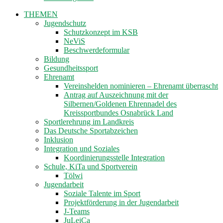
THEMEN
Jugendschutz
Schutzkonzept im KSB
NeViS
Beschwerdeformular
Bildung
Gesundheitssport
Ehrenamt
Vereinshelden nominieren – Ehrenamt überrascht
Antrag auf Auszeichnung mit der
Silbernen/Goldenen Ehrennadel des
Kreissportbundes Osnabrück Land
Sportlerehrung im Landkreis
Das Deutsche Sportabzeichen
Inklusion
Integration und Soziales
Koordinierungsstelle Integration
Schule, KiTa und Sportverein
Tölwi
Jugendarbeit
Soziale Talente im Sport
Projektförderung in der Jugendarbeit
J-Teams
JuLeiCa