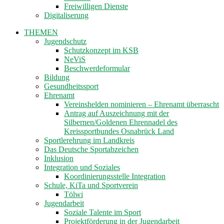
Freiwilligen Dienste
Digitaliserung
THEMEN
Jugendschutz
Schutzkonzept im KSB
NeViS
Beschwerdeformular
Bildung
Gesundheitssport
Ehrenamt
Vereinshelden nominieren – Ehrenamt überrascht
Antrag auf Auszeichnung mit der
Silbernen/Goldenen Ehrennadel des
Kreissportbundes Osnabrück Land
Sportlerehrung im Landkreis
Das Deutsche Sportabzeichen
Inklusion
Integration und Soziales
Koordinierungsstelle Integration
Schule, KiTa und Sportverein
Tölwi
Jugendarbeit
Soziale Talente im Sport
Projektförderung in der Jugendarbeit