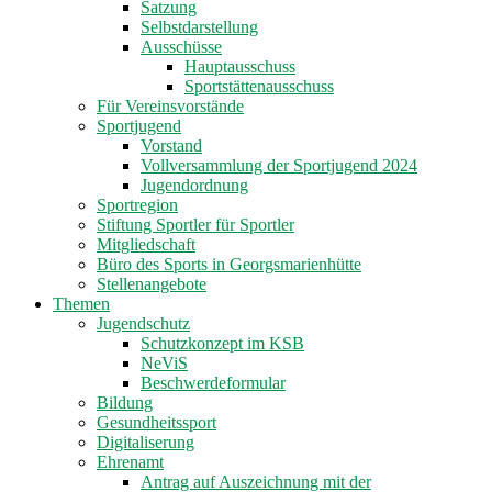
Satzung
Selbstdarstellung
Ausschüsse
Hauptausschuss
Sportstättenausschuss
Für Vereinsvorstände
Sportjugend
Vorstand
Vollversammlung der Sportjugend 2024
Jugendordnung
Sportregion
Stiftung Sportler für Sportler
Mitgliedschaft
Büro des Sports in Georgsmarienhütte
Stellenangebote
Themen
Jugendschutz
Schutzkonzept im KSB
NeViS
Beschwerdeformular
Bildung
Gesundheitssport
Digitaliserung
Ehrenamt
Antrag auf Auszeichnung mit der