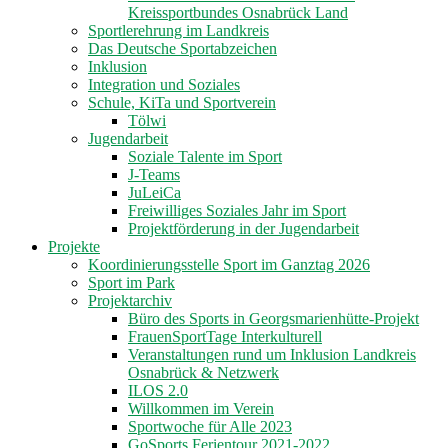
Kreissportbundes Osnabrück Land
Sportlerehrung im Landkreis
Das Deutsche Sportabzeichen
Inklusion
Integration und Soziales
Schule, KiTa und Sportverein
Tölwi
Jugendarbeit
Soziale Talente im Sport
J-Teams
JuLeiCa
Freiwilliges Soziales Jahr im Sport
Projektförderung in der Jugendarbeit
Projekte
Koordinierungsstelle Sport im Ganztag 2026
Sport im Park
Projektarchiv
Büro des Sports in Georgsmarienhütte-Projekt
FrauenSportTage Interkulturell
Veranstaltungen rund um Inklusion Landkreis
Osnabrück & Netzwerk
ILOS 2.0
Willkommen im Verein
Sportwoche für Alle 2023
GoSports Ferientour 2021-2022