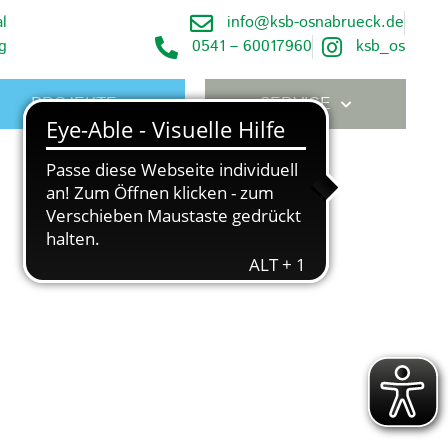
l
info@ksb-osnabrueck.de
g
0541 – 60017960
ksb_os
PROJEKTE
SERVICE