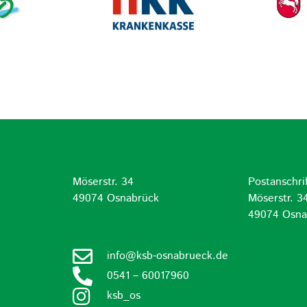
Möserstr. 34
Postanschrif
d
49074 Osnabrück
Möserstr. 3
49074 Osna
info@ksb-osnabrueck.de
0541 – 60017960
ksb_os