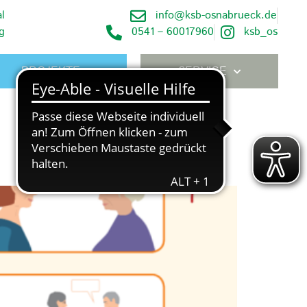
l
info@ksb-osnabrueck.de
g
0541 – 60017960
ksb_os
PROJEKTE
SERVICE