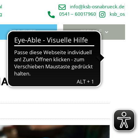
l
info@ksb-osnabrueck.de
g
0541 – 60017960
ksb_os
PROJEKTE
SERVICE
MAI ABGESAGT