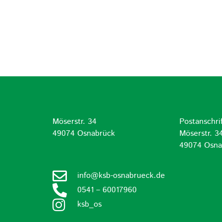
Möserstr. 34
Postanschrif
d
49074 Osnabrück
Möserstr. 3
49074 Osna
info@ksb-osnabrueck.de
0541 – 60017960
ksb_os