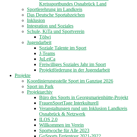
Kreissportbundes Osnabrück Land
Sportlerehrung im Landkreis
Das Deutsche Sportabzeichen
Inklusion
Integration und Soziales
Schule, KiTa und Sportverein
Tölwi
Jugendarbeit
Soziale Talente im Sport
J-Teams
JuLeiCa
Freiwilliges Soziales Jahr im Sport
Projektförderung in der Jugendarbeit
Projekte
Koordinierungsstelle Sport im Ganztag 2026
Sport im Park
Projektarchiv
Büro des Sports in Georgsmarienhütte-Projekt
FrauenSportTage Interkulturell
Veranstaltungen rund um Inklusion Landkreis
Osnabrück & Netzwerk
ILOS 2.0
Willkommen im Verein
Sportwoche für Alle 2023
GoSports Ferientour 2021-2022