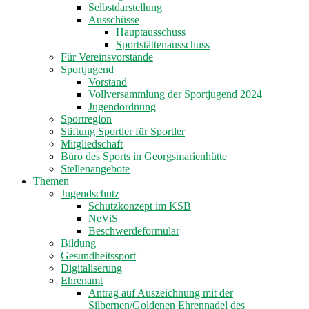
Selbstdarstellung
Ausschüsse
Hauptausschuss
Sportstättenausschuss
Für Vereinsvorstände
Sportjugend
Vorstand
Vollversammlung der Sportjugend 2024
Jugendordnung
Sportregion
Stiftung Sportler für Sportler
Mitgliedschaft
Büro des Sports in Georgsmarienhütte
Stellenangebote
Themen
Jugendschutz
Schutzkonzept im KSB
NeViS
Beschwerdeformular
Bildung
Gesundheitssport
Digitaliserung
Ehrenamt
Antrag auf Auszeichnung mit der
Silbernen/Goldenen Ehrennadel des