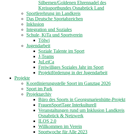
Silbernen/Goldenen Ehrennadel des
Kreissportbundes Osnabrück Land
Sportlerehrung im Landkreis
Das Deutsche Sportabzeichen
Inklusion
Integration und Soziales
Schule, KiTa und Sportverein
Tölwi
Jugendarbeit
Soziale Talente im Sport
J-Teams
JuLeiCa
Freiwilliges Soziales Jahr im Sport
Projektförderung in der Jugendarbeit
Projekte
Koordinierungsstelle Sport im Ganztag 2026
Sport im Park
Projektarchiv
Büro des Sports in Georgsmarienhütte-Projekt
FrauenSportTage Interkulturell
Veranstaltungen rund um Inklusion Landkreis
Osnabrück & Netzwerk
ILOS 2.0
Willkommen im Verein
Sportwoche für Alle 2023