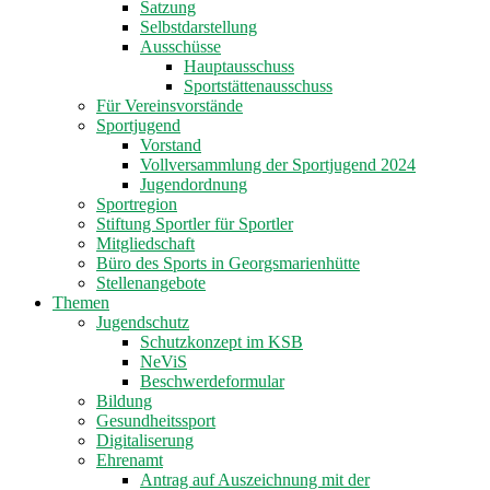
Satzung
Selbstdarstellung
Ausschüsse
Hauptausschuss
Sportstättenausschuss
Für Vereinsvorstände
Sportjugend
Vorstand
Vollversammlung der Sportjugend 2024
Jugendordnung
Sportregion
Stiftung Sportler für Sportler
Mitgliedschaft
Büro des Sports in Georgsmarienhütte
Stellenangebote
Themen
Jugendschutz
Schutzkonzept im KSB
NeViS
Beschwerdeformular
Bildung
Gesundheitssport
Digitaliserung
Ehrenamt
Antrag auf Auszeichnung mit der