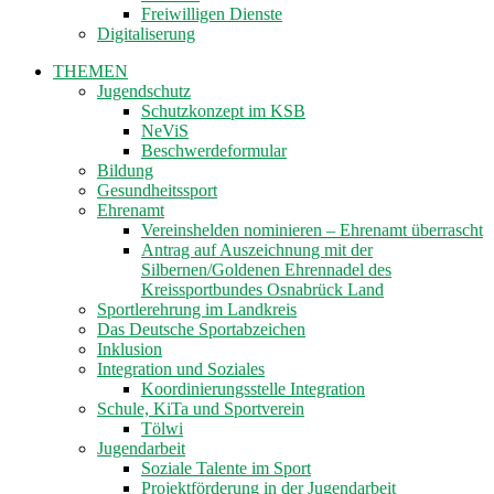
Freiwilligen Dienste
Digitaliserung
THEMEN
Jugendschutz
Schutzkonzept im KSB
NeViS
Beschwerdeformular
Bildung
Gesundheitssport
Ehrenamt
Vereinshelden nominieren – Ehrenamt überrascht
Antrag auf Auszeichnung mit der
Silbernen/Goldenen Ehrennadel des
Kreissportbundes Osnabrück Land
Sportlerehrung im Landkreis
Das Deutsche Sportabzeichen
Inklusion
Integration und Soziales
Koordinierungsstelle Integration
Schule, KiTa und Sportverein
Tölwi
Jugendarbeit
Soziale Talente im Sport
Projektförderung in der Jugendarbeit