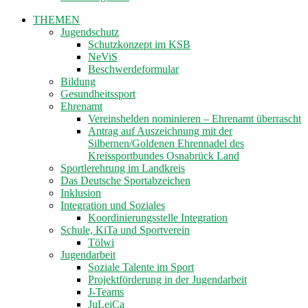
THEMEN
Jugendschutz
Schutzkonzept im KSB
NeViS
Beschwerdeformular
Bildung
Gesundheitssport
Ehrenamt
Vereinshelden nominieren – Ehrenamt überrascht
Antrag auf Auszeichnung mit der
Silbernen/Goldenen Ehrennadel des
Kreissportbundes Osnabrück Land
Sportlerehrung im Landkreis
Das Deutsche Sportabzeichen
Inklusion
Integration und Soziales
Koordinierungsstelle Integration
Schule, KiTa und Sportverein
Tölwi
Jugendarbeit
Soziale Talente im Sport
Projektförderung in der Jugendarbeit
J-Teams
JuLeiCa