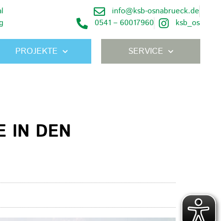
l
info@ksb-osnabrueck.de
g
0541 – 60017960
ksb_os
PROJEKTE
SERVICE
 IN DEN