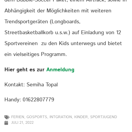
dem Bubble-Soccer Paket, einem Airtrack, sowie in
Abhängigkeit der Möglichkeiten mit weiteren
Trendsportgeräten (Longboards,
Streetbasketballkorb u.s.w.) auf Einladung von 12
Sportvereinen zu den Kids unterwegs und bietet
ein vielseitiges Programm.
Hier geht es zur
Anmeldung
Kontakt: Semiha Topal
Handy: 01622807779
FERIEN
,
GOSPORTS
,
INTGRATION
,
KINDER
,
SPORTJUGEND
JULI 21, 2022