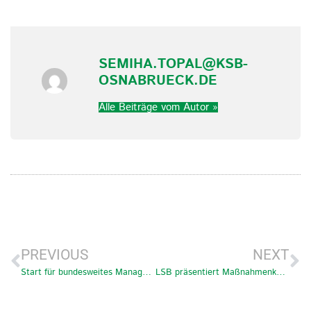
SEMIHA.TOPAL@KSB-
OSNABRUECK.DE
Alle Beiträge vom Autor »
PREVIOUS
NEXT
Start für bundesweites Managementprogramm für junge Erwachsene mit Engagement im Ehrenamt – “FuturE”
LSB präsentiert Maßnahmenkatalog zur Energieeinsparung in Sportanlagen