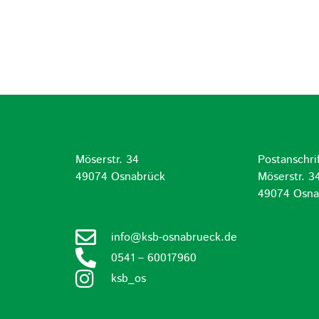
Möserstr. 34
Postanschrif
d
49074 Osnabrück
Möserstr. 3
49074 Osna
info@ksb-osnabrueck.de
0541 – 60017960
ksb_os