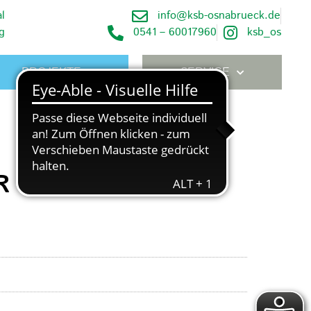
l
info@ksb-osnabrueck.de
g
0541 – 60017960
ksb_os
PROJEKTE
SERVICE
E