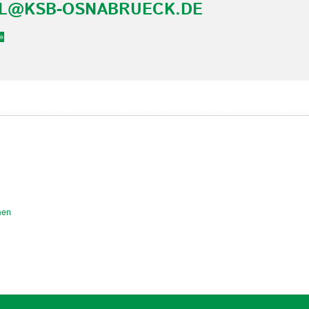
AL@KSB-OSNABRUECK.DE
»
men