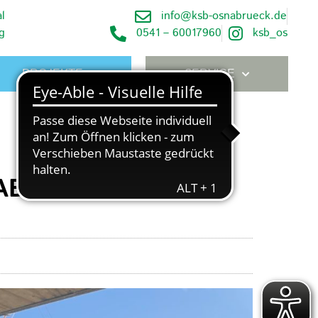
l
info@ksb-osnabrueck.de
g
0541 – 60017960
ksb_os
PROJEKTE
SERVICE
ABRÜCK-LAND