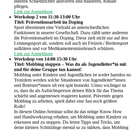
inneren Schiedsrichter aktivieren und trainieren, Rituale
pflegen.
Link zur Anmeldung
Workshop 2 von 11:30-13:00 Uhr
Titel: Präventionsarbeit im Doping
Sport übernimmt eine Vielzahl an unterschiedlichen
Funktionen in unserer Gesellschaft. Dazu zählt unter anderem
die Präventionsarbeit im Doping. Diese zielt nicht nur auf den
Leistungssport ab, sondern soll auch im Freizeit-/ Breitensport
aufklären und vor Medikamentenmissbrauch schützen.
Link zur Anmeldung
Workshop von 14:00-15:30 Uhr
Titel: Mobbing stoppen – Was du als Jugendleiter*in mit
und für deine Gruppe tun kannst!
Mobbing unter Kindern und Jugendlichen ist weder harmlos noc
Trotzdem werden solche Situationen von Jugendleiter*innen
und Betreuer*innen oft erst spät bemerkt. Umso wichtiger ist
es, dass du als Aufsichtsperson deinen Blick für das Thema
schärfst und angemessen reagieren kannst. Präventiv gegen
Mobbing zu arbeiten, spielt dabei eine fast noch größere
Rolle!
In diesem Online-Seminar sollst du das nötige Know How
und Handwerkszeug erhalten, um Mobbing unter Kindern zu
erkennen und zu stoppen. Du lernst Tipps und Tricks, um
deine kleinen Schützlinge mental so zu stärken, dass Mobbing