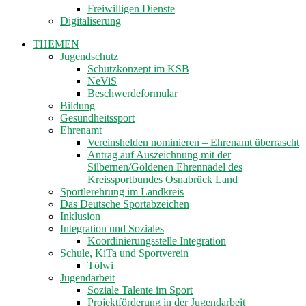
Freiwilligen Dienste
Digitaliserung
THEMEN
Jugendschutz
Schutzkonzept im KSB
NeViS
Beschwerdeformular
Bildung
Gesundheitssport
Ehrenamt
Vereinshelden nominieren – Ehrenamt überrascht
Antrag auf Auszeichnung mit der
Silbernen/Goldenen Ehrennadel des
Kreissportbundes Osnabrück Land
Sportlerehrung im Landkreis
Das Deutsche Sportabzeichen
Inklusion
Integration und Soziales
Koordinierungsstelle Integration
Schule, KiTa und Sportverein
Tölwi
Jugendarbeit
Soziale Talente im Sport
Projektförderung in der Jugendarbeit