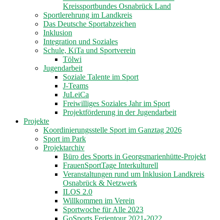
Kreissportbundes Osnabrück Land
Sportlerehrung im Landkreis
Das Deutsche Sportabzeichen
Inklusion
Integration und Soziales
Schule, KiTa und Sportverein
Tölwi
Jugendarbeit
Soziale Talente im Sport
J-Teams
JuLeiCa
Freiwilliges Soziales Jahr im Sport
Projektförderung in der Jugendarbeit
Projekte
Koordinierungsstelle Sport im Ganztag 2026
Sport im Park
Projektarchiv
Büro des Sports in Georgsmarienhütte-Projekt
FrauenSportTage Interkulturell
Veranstaltungen rund um Inklusion Landkreis
Osnabrück & Netzwerk
ILOS 2.0
Willkommen im Verein
Sportwoche für Alle 2023
GoSports Ferientour 2021-2022