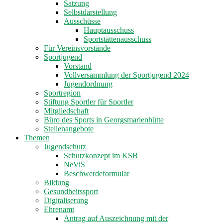
Satzung
Selbstdarstellung
Ausschüsse
Hauptausschuss
Sportstättenausschuss
Für Vereinsvorstände
Sportjugend
Vorstand
Vollversammlung der Sportjugend 2024
Jugendordnung
Sportregion
Stiftung Sportler für Sportler
Mitgliedschaft
Büro des Sports in Georgsmarienhütte
Stellenangebote
Themen
Jugendschutz
Schutzkonzept im KSB
NeViS
Beschwerdeformular
Bildung
Gesundheitssport
Digitaliserung
Ehrenamt
Antrag auf Auszeichnung mit der