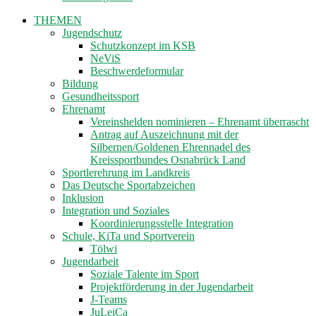
THEMEN
Jugendschutz
Schutzkonzept im KSB
NeViS
Beschwerdeformular
Bildung
Gesundheitssport
Ehrenamt
Vereinshelden nominieren – Ehrenamt überrascht
Antrag auf Auszeichnung mit der
Silbernen/Goldenen Ehrennadel des
Kreissportbundes Osnabrück Land
Sportlerehrung im Landkreis
Das Deutsche Sportabzeichen
Inklusion
Integration und Soziales
Koordinierungsstelle Integration
Schule, KiTa und Sportverein
Tölwi
Jugendarbeit
Soziale Talente im Sport
Projektförderung in der Jugendarbeit
J-Teams
JuLeiCa