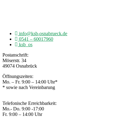
Möserstr. 34
49074 Osnabrück
info@ksb-osnabrueck.de
0541 – 60017960
ksb_os
Postanschrift:
Möserstr. 34
49074 Osnabrück
Öffnungszeiten:
Mo. – Fr. 9:00 – 14:00 Uhr*
* sowie nach Vereinbarung
Telefonische Erreichbarkeit:
Mo.- Do. 9:00 -17:00
Fr. 9:00 – 14:00 Uhr
© 2020 – Kreissportbund Osnabrück
IMPRESSUM
|
DATENSCHUTZ