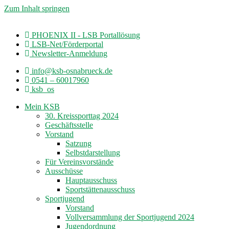
Zum Inhalt springen
PHOENIX II - LSB Portallösung
LSB-Net/Förderportal
Newsletter-Anmeldung
info@ksb-osnabrueck.de
0541 – 60017960
ksb_os
Mein KSB
30. Kreissporttag 2024
Geschäftsstelle
Vorstand
Satzung
Selbstdarstellung
Für Vereinsvorstände
Ausschüsse
Hauptausschuss
Sportstättenausschuss
Sportjugend
Vorstand
Vollversammlung der Sportjugend 2024
Jugendordnung