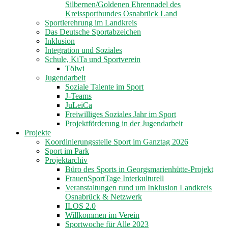
Silbernen/Goldenen Ehrennadel des
Kreissportbundes Osnabrück Land
Sportlerehrung im Landkreis
Das Deutsche Sportabzeichen
Inklusion
Integration und Soziales
Schule, KiTa und Sportverein
Tölwi
Jugendarbeit
Soziale Talente im Sport
J-Teams
JuLeiCa
Freiwilliges Soziales Jahr im Sport
Projektförderung in der Jugendarbeit
Projekte
Koordinierungsstelle Sport im Ganztag 2026
Sport im Park
Projektarchiv
Büro des Sports in Georgsmarienhütte-Projekt
FrauenSportTage Interkulturell
Veranstaltungen rund um Inklusion Landkreis
Osnabrück & Netzwerk
ILOS 2.0
Willkommen im Verein
Sportwoche für Alle 2023