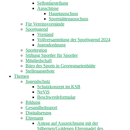
Selbstdarstellung
Ausschüsse
Hauptausschuss
Sportstättenausschuss
Für Vereinsvorstände
Sportjugend
Vorstand
Vollversammlung der Sportjugend 2024
Jugendordnung
Sportregion
Stiftung Sportler für Sportler
Mitgliedschaft
Büro des Sports in Georgsmarienhütte
Stellenangebote
Themen
Jugendschutz
Schutzkonzept im KSB
NeViS
Beschwerdeformular
Bildung
Gesundheitssport
Digitaliserung
Ehrenamt
Antrag auf Auszeichnung mit der
Silbernen/Goldenen Ehrennadel des