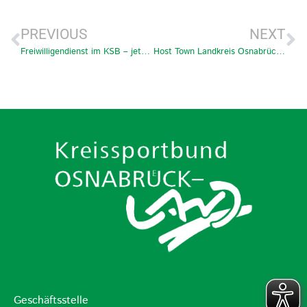
PREVIOUS
NEXT
Freiwilligendienst im KSB – jetzt bewerben!
Host Town Landkreis Osnabrück Gastgeber für SO Turkmenistan
Geschäftsstelle