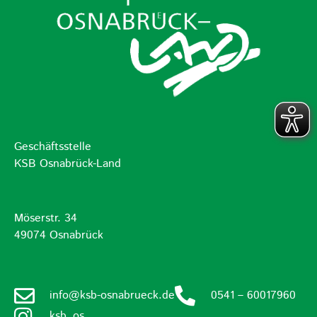
Geschäftsstelle
KSB Osnabrück-Land
Möserstr. 34
49074 Osnabrück
info@ksb-osnabrueck.de
0541 – 60017960
ksb_os