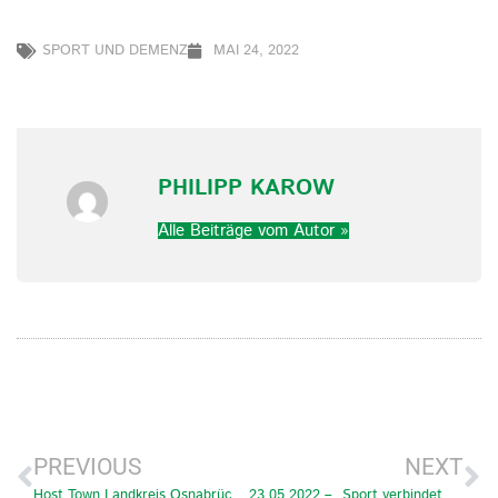
SPORT UND DEMENZ
MAI 24, 2022
PHILIPP KAROW
Alle Beiträge vom Autor »
PREVIOUS
NEXT
Host Town Landkreis Osnabrück Gastgeber für SO Turkmenistan
23.05.2022 – „Sport verbindet Menschen“: LSB veröffentlicht Positionspapier zum Themenfeld Integration