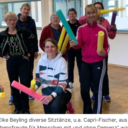
ke Beyling diverse Sitztänze, u.a. Capri-Fischer, aus
Lebensfreude für Menschen mit und ohne Demenz“ war