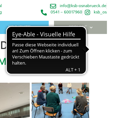
l
info@ksb-osnabrueck.de
g
0541 – 60017960
ksb_os
PROJEKTE
SERVICE
t Demenz
MENZ“ AM WELT-